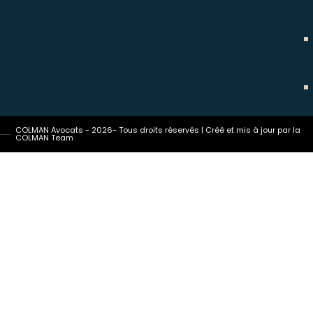
COLMAN Avocats - 2026- Tous droits réservés | Créé et mis à jour par la
COLMAN Team