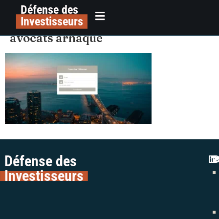
Défense des
alerte plateforme frauduleuse lys
principal
Investisseurs
champs elysées parkings colman
avocats arnaque
Défense des
Investisseurs