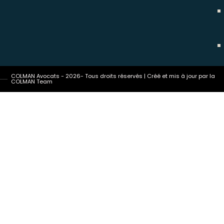
COLMAN Avocats - 2026- Tous droits réservés | Créé et mis à jour par la
COLMAN Team