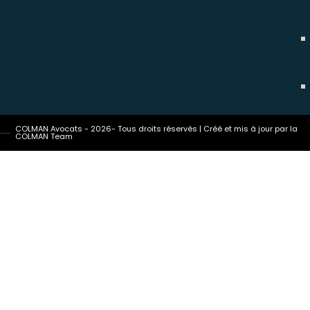
COLMAN Avocats - 2026- Tous droits réservés | Créé et mis à jour par la
COLMAN Team