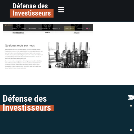
Défense des
Morganfinance-trading-colman-
principal
Investisseurs
avocats-escroquerie-arnaque
Défense des
Investisseurs