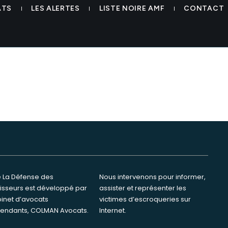
auduleuse my segurofx colma
ATS
LES ALERTES
LISTE NOIRE AMF
CONTACT
te La Défense des
ervenons pour informer,
tisseurs est développé par
ster et représenter les
binet d’avocats
s d’escroqueries sur
endants, COLMAN Avocats.
Internet.