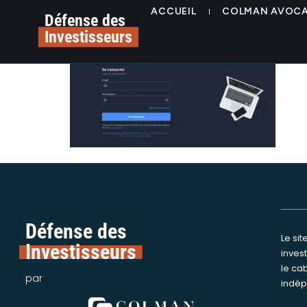
contenu
alerte plateforme fr
ACCUEIL
COLMAN AVOC
principal
Défense des
Investisseurs
Défense des
Le si
Nous int
Investisseurs
inves
assi
le ca
victime
par
indép