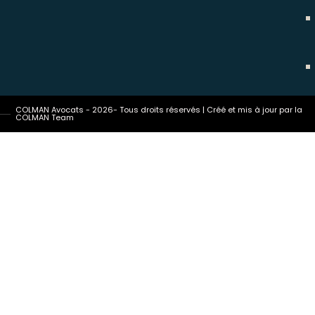
COLMAN Avocats - 2026- Tous droits réservés | Créé et mis à jour par la
COLMAN Team