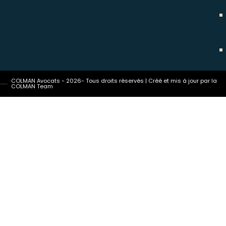
COLMAN Avocats - 2026- Tous droits réservés | Créé et mis à jour par la
COLMAN Team