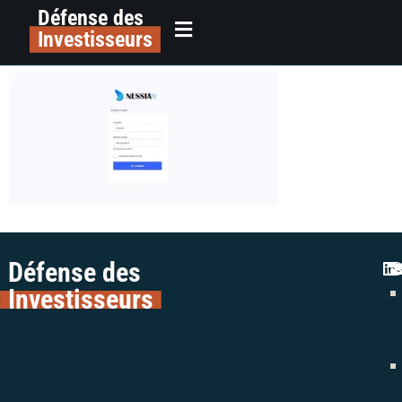
Défense des
Alerte arnaque nessia8 colman
principal
Investisseurs
avocats fraude crypto
Défense des
Investisseurs