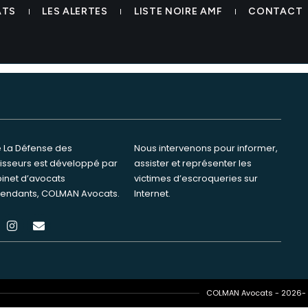
ATS
LES ALERTES
LISTE NOIRE AMF
CONTACT
te La Défense des
ervenons pour informer,
tisseurs est développé par
ster et représenter les
binet d’avocats
s d’escroqueries sur
endants, COLMAN Avocats.
Internet.
COLMAN Avocats - 2026- T