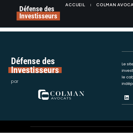
contenu
nexus-3
ACCUEIL
COLMAN AVOC
principal
Défense des
Investisseurs
Défense des
Le si
Nous int
Investisseurs
inves
assi
le ca
victime
par
indép