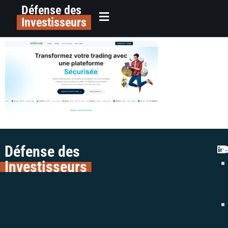
Défense des
alerte norvatix trading colman
principal
Investisseurs
avocats escroquerie arnaque
Défense des
Investisseurs