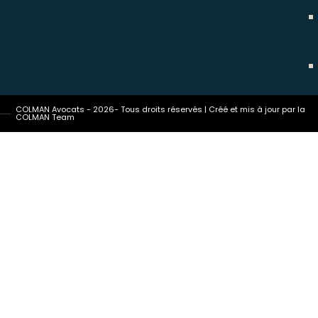
COLMAN Avocats - 2026- Tous droits réservés | Créé et mis à jour par la
COLMAN Team