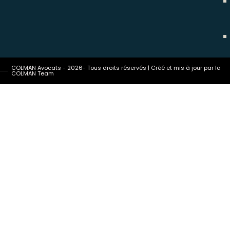
COLMAN Avocats - 2026- Tous droits réservés | Créé et mis à jour par la
COLMAN Team