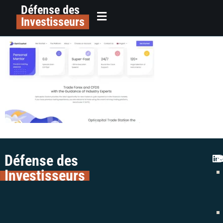
Défense des
alerte plateforme opti capital opti
principal
Investisseurs
escroquerie colman avocats
Défense des
Investisseurs