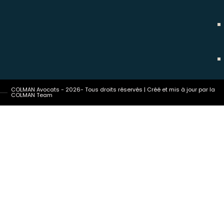
COLMAN Avocats - 2026- Tous droits réservés | Créé et mis à jour par la
COLMAN Team