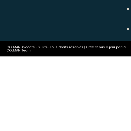
COLMAN Avocats - 2026- Tous droits réservés | Créé et mis à jour par la
COLMAN Team