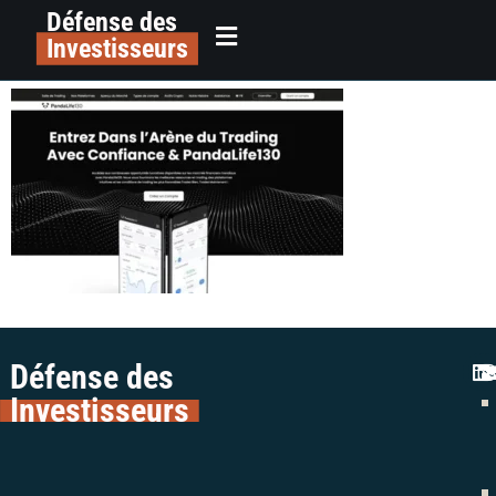
Défense des
alerte arnaque trading crypto
principal
Investisseurs
panda life 130 colman avocats
Défense des
Investisseurs