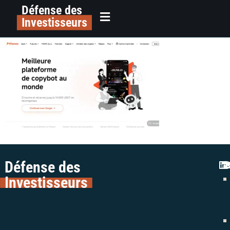
Défense des
alerte arnaque plateforme crypto
principal
Investisseurs
pionex colman avocats avis (1)
Défense des
Investisseurs