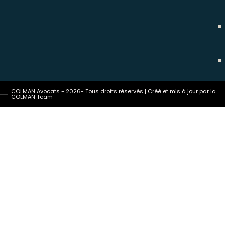
COLMAN Avocats - 2026- Tous droits réservés | Créé et mis à jour par la
COLMAN Team