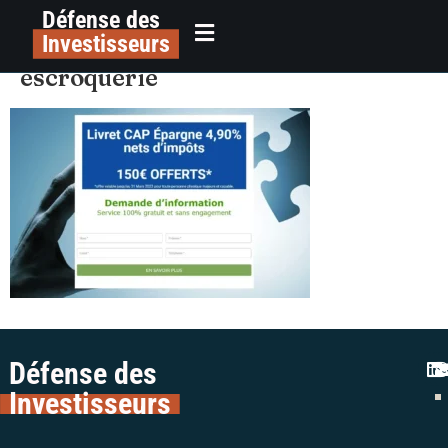
Défense des
alerte-plateforme-placement-
principal
Investisseurs
finance-colman-avocats-
escroquerie
Défense des
Investisseurs