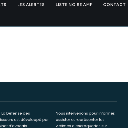
crypto trading colman avocat
ATS
LES ALERTES
LISTE NOIRE AMF
CONTACT
te La Défense des
ervenons pour informer,
tisseurs est développé par
ster et représenter les
binet d’avocats
s d’escroqueries sur