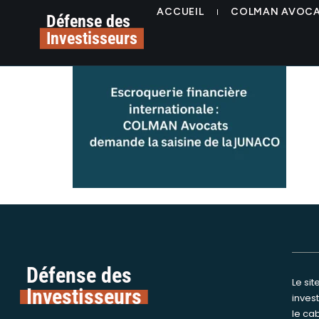
contenu
Escroquerie arnaque 
ACCUEIL
COLMAN AVOC
principal
Défense des
Investisseurs
Défense des
Le si
Nous int
Investisseurs
inves
assi
le ca
victime