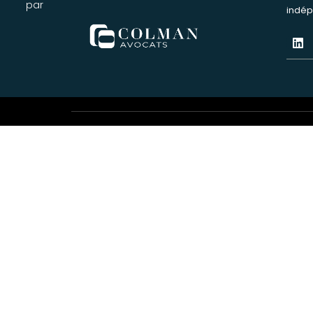
par
indép