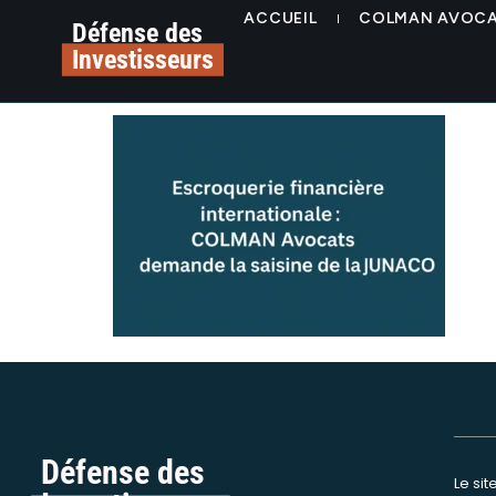
contenu
Saisine Junalco Colma
ACCUEIL
COLMAN AVOC
principal
Défense des
Investisseurs
luxtious korata kowel
Défense des
Le si
Nous int