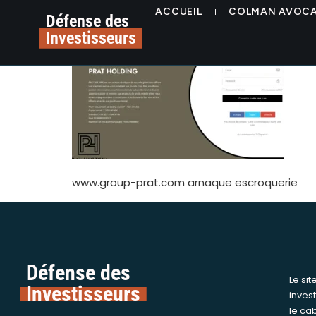
contenu
www.group-prat.com
ACCUEIL
COLMAN AVOC
principal
Défense des
Investisseurs
www.group-prat.com arnaque escroquerie
Défense des
Le si
Nous int
Investisseurs
inves
assi
le ca
victime