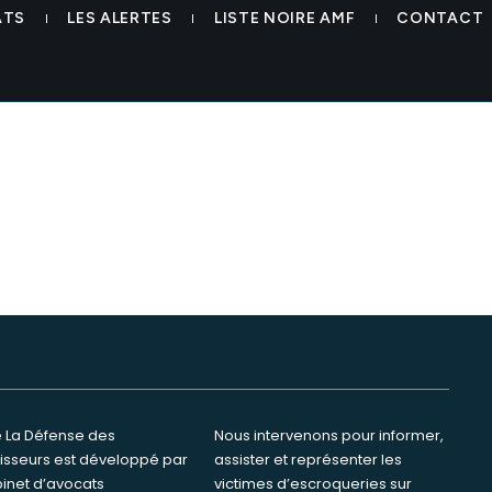
ATS
LES ALERTES
LISTE NOIRE AMF
CONTACT
te La Défense des
ervenons pour informer,
tisseurs est développé par
ster et représenter les
binet d’avocats
s d’escroqueries sur