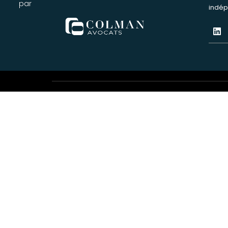
par
indép