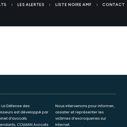
al.com
ATS
LES ALERTES
LISTE NOIRE AMF
CONTACT
te La Défense des
ervenons pour informer,
tisseurs est développé par
ster et représenter les
binet d’avocats
s d’escroqueries sur
endants, COLMAN Avocats.
Internet.