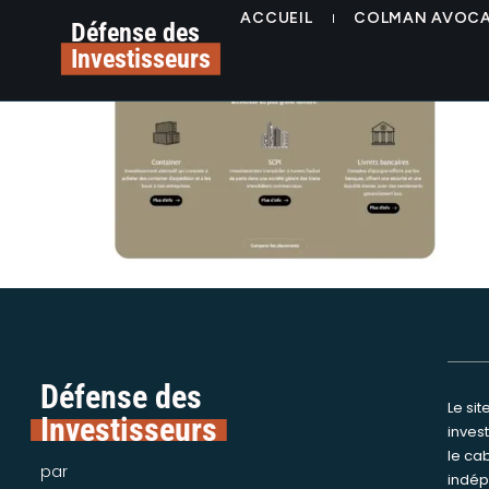
contenu
www.pro-invest-capit
ACCUEIL
COLMAN AVOC
principal
Défense des
Investisseurs
Défense des
Le si
Nous int
Investisseurs
inves
assi
le ca
victime
par
indép