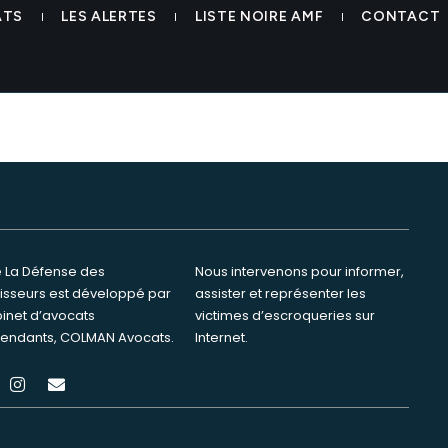
lateforme-colman-avocats-e
ATS
LES ALERTES
LISTE NOIRE AMF
CONTACT
te La Défense des
ervenons pour informer,
tisseurs est développé par
ster et représenter les
binet d’avocats
s d’escroqueries sur
endants, COLMAN Avocats.
Internet.