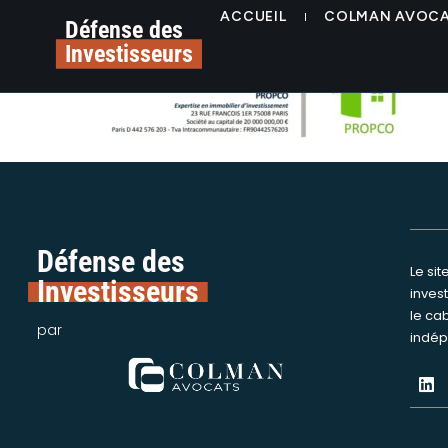
contenu
propco-immo-alerte-p
ACCUEIL
COLMAN AVOC
principal
Défense des
Investisseurs
Défense des
Le si
Nous int
Investisseurs
inves
assi
le ca
victime
par
indép