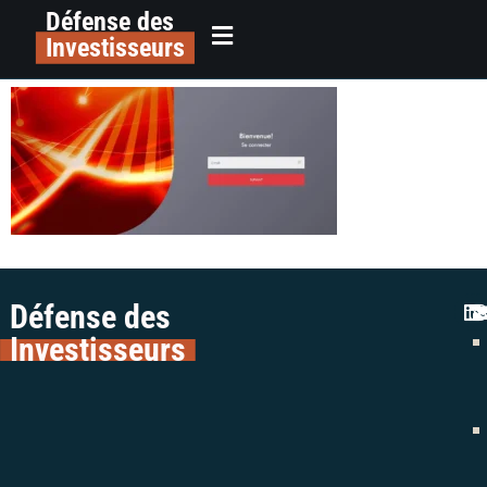
Défense des
alerte arnaque livret quantessence
principal
Investisseurs
gestion colman avocats
Défense des
Investisseurs