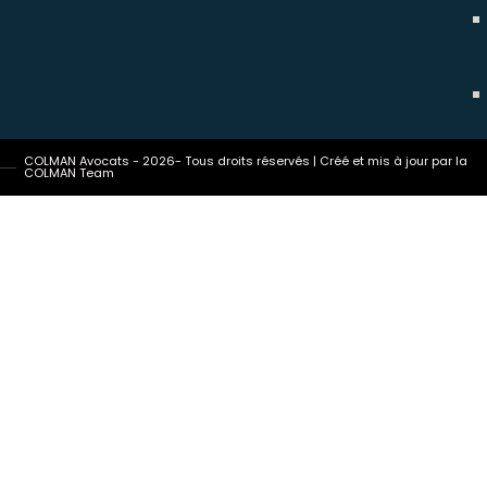
COLMAN Avocats - 2026- Tous droits réservés | Créé et mis à jour par la
COLMAN Team