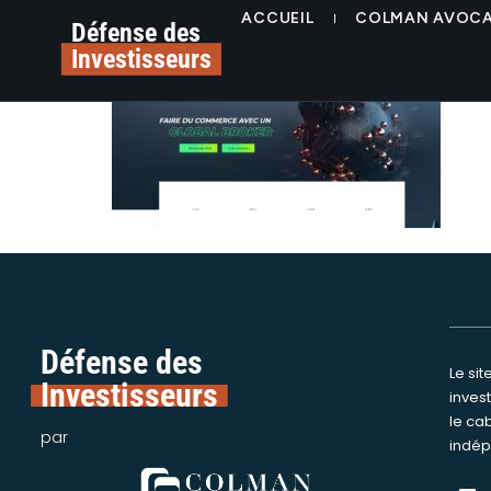
contenu
alerte arnaque tradin
ACCUEIL
COLMAN AVOC
principal
Défense des
Investisseurs
Défense des
Le si
Nous int
Investisseurs
inves
assi
le ca
victime
par
indép