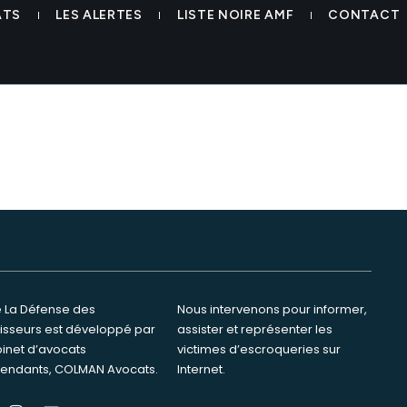
g roctec colman avocats avoc
ATS
LES ALERTES
LISTE NOIRE AMF
CONTACT
te La Défense des
ervenons pour informer,
tisseurs est développé par
ster et représenter les
binet d’avocats
s d’escroqueries sur
endants, COLMAN Avocats.
Internet.