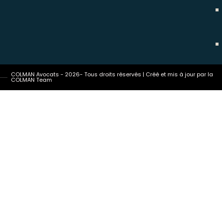
COLMAN Avocats - 2026- Tous droits réservés | Créé et mis à jour par la
COLMAN Team