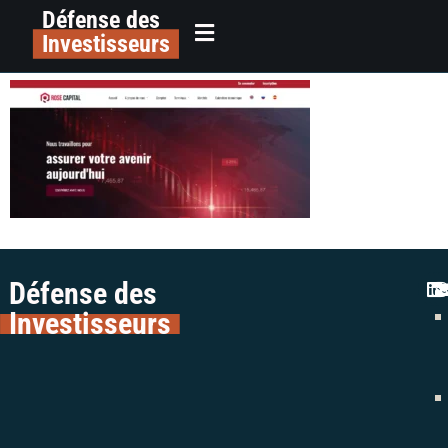
Défense des
alerte arnaque trading rose capital
principal
Investisseurs
colman avocats avis
Défense des
Investisseurs