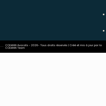
COLMAN Avocats - 2026- Tous droits réservés | Créé et mis à jour par la
COLMAN Team