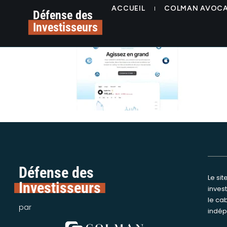
contenu
alerte plateforme tra
ACCUEIL
COLMAN AVOC
principal
Défense des
Investisseurs
Défense des
Le si
Nous int
Investisseurs
inves
assi
le ca
victime
par
indép