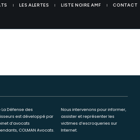
ding saranya investing arna
ATS
LES ALERTES
LISTE NOIRE AMF
CONTACT
te La Défense des
ervenons pour informer,
tisseurs est développé par
ster et représenter les
binet d’avocats
s d’escroqueries sur
endants, COLMAN Avocats.
Internet.