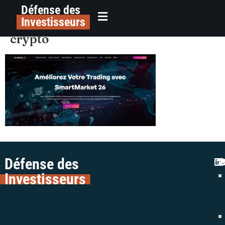
Défense des
alerte arnaque trading smart
principal
Investisseurs
market 26 colman avocats forex
crypto
Défense des
Investisseurs