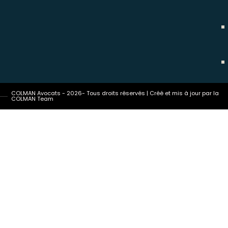
COLMAN Avocats - 2026- Tous droits réservés | Créé et mis à jour par la
COLMAN Team