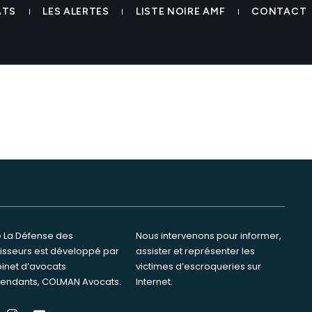
teforme
ATS
LES ALERTES
LISTE NOIRE AMF
CONTACT
te La Défense des
ervenons pour informer,
tisseurs est développé par
ster et représenter les
binet d’avocats
s d’escroqueries sur
endants, COLMAN Avocats.
Internet.