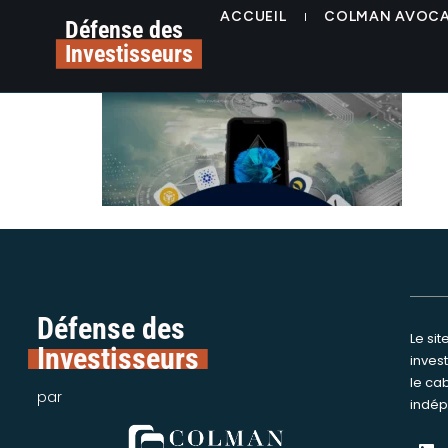
contenu
Superether Alerte pla
ACCUEIL
COLMAN AVOC
principal
Défense des
Investisseurs
Défense des
Le si
Nous int
Investisseurs
inves
assi
le ca
victime
par
indép