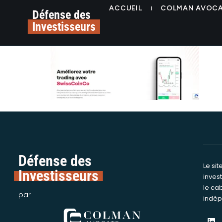
contenu
alerte arnaque tradin
ACCUEIL
COLMAN AVOC
principal
Défense des
Investisseurs
Défense des
Le si
Nous int
Investisseurs
inves
assi
le ca
victime
par
indép