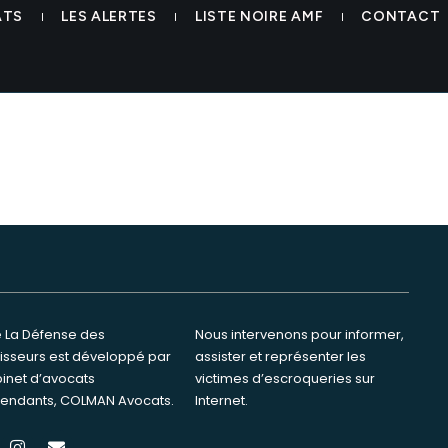
g swisscoinco colman avocat
ATS
LES ALERTES
LISTE NOIRE AMF
CONTACT
te La Défense des
ervenons pour informer,
tisseurs est développé par
ster et représenter les
binet d’avocats
s d’escroqueries sur
endants, COLMAN Avocats.
Internet.