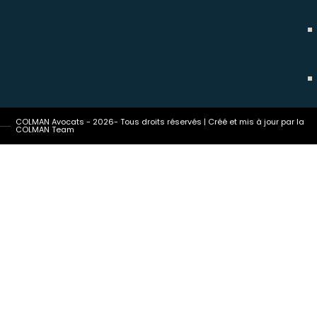
COLMAN Avocats - 2026- Tous droits réservés | Créé et mis à jour par la
COLMAN Team