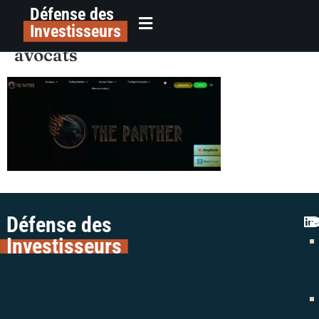
Défense des
alerte plateforme trading the
principal
Investisseurs
panther escroquerie colman
avocats
Défense des
Investisseurs