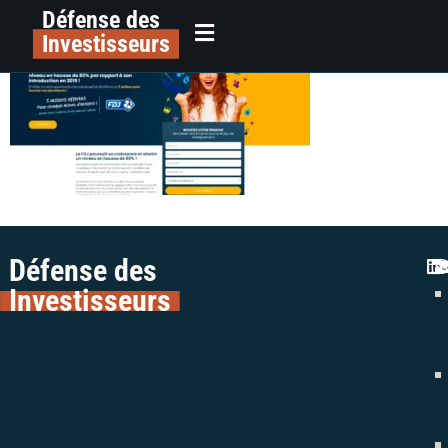
Défense des
top-epargne-2022.com_
principal
Investisseurs
Défense des
Investisseurs