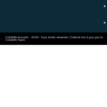
COLMAN Avocats - 2026- Tous droits réservés | Créé et mis à jour par la
COLMAN Team