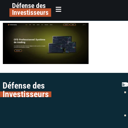
Défense des
alerte arnaque trading tximarkets
principal
Investisseurs
colman avocats
Défense des
Investisseurs