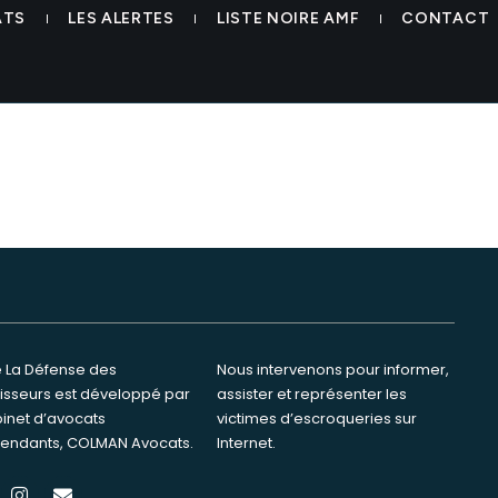
les invest liste noire avis co
ATS
LES ALERTES
LISTE NOIRE AMF
CONTACT
te La Défense des
ervenons pour informer,
tisseurs est développé par
ster et représenter les
binet d’avocats
s d’escroqueries sur
endants, COLMAN Avocats.
Internet.