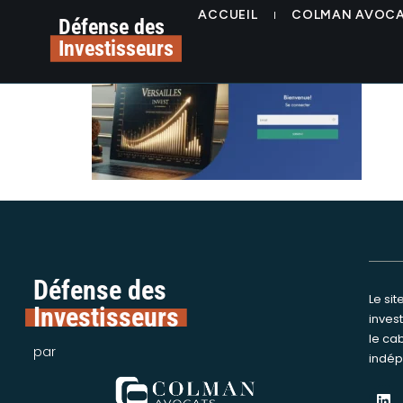
contenu
alerte arnaque versail
ACCUEIL
COLMAN AVOC
principal
Défense des
Investisseurs
Défense des
Le si
Nous int
Investisseurs
inves
assi
le ca
victime
par
indép