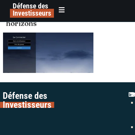
Défense des
alerte arnaque investissements
principal
Investisseurs
colman avocats épargne avis vert
horizons
Défense des
Investisseurs