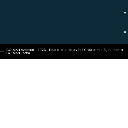
COLMAN Avocats - 2026- Tous droits réservés | Créé et mis à jour par la
COLMAN Team