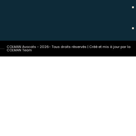
COLMAN Avocats - 2026- Tous droits réservés | Créé et mis à jour par la
COLMAN Team