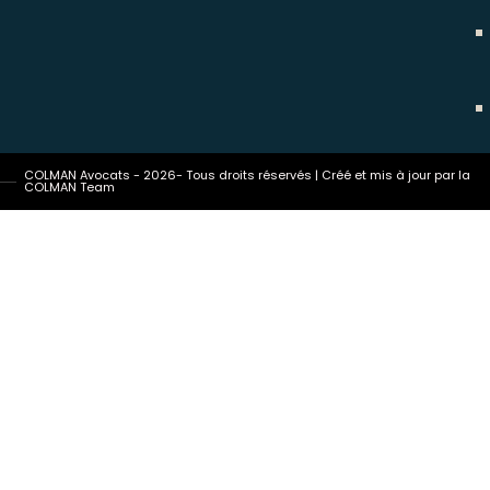
COLMAN Avocats - 2026- Tous droits réservés | Créé et mis à jour par la
COLMAN Team