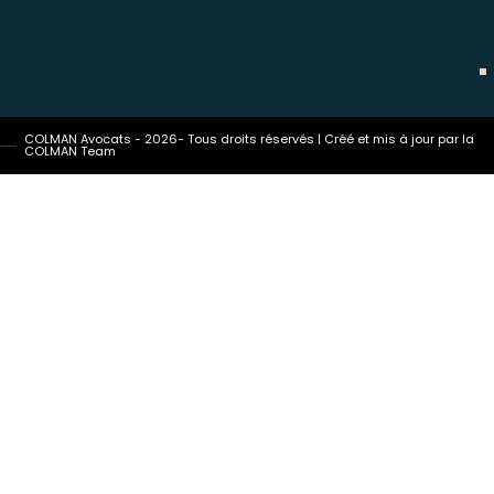
COLMAN Avocats - 2026- Tous droits réservés | Créé et mis à jour par la
COLMAN Team