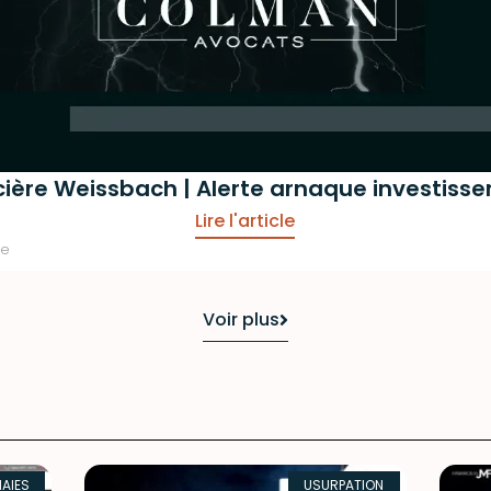
cière Weissbach | Alerte arnaque investiss
Lire l'article
re
Voir plus
AIES
USURPATION