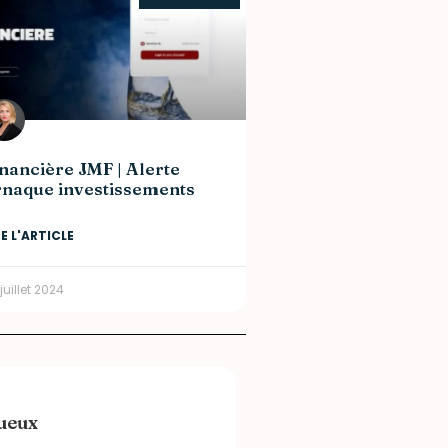
nancière JMF | Alerte
rnaque investissements
RE L'ARTICLE
juillet 2024
tueux