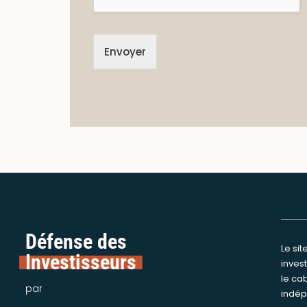
Envoyer
Défense des
Le si
Nous int
Investisseurs
inves
assi
le ca
victime
par
indép