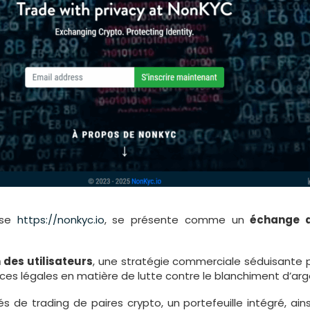
esse
https://nonkyc.io
, se présente comme un
échange 
 des utilisateurs
, une stratégie commerciale séduisante p
ces légales en matière de lutte contre le blanchiment d’arg
 de trading de paires crypto, un portefeuille intégré, ai