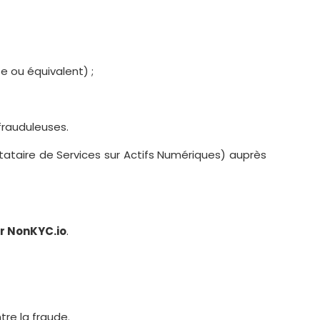
 ou équivalent) ;
frauduleuses.
tataire de Services sur Actifs Numériques) auprès
ar NonKYC.io
.
re la fraude.