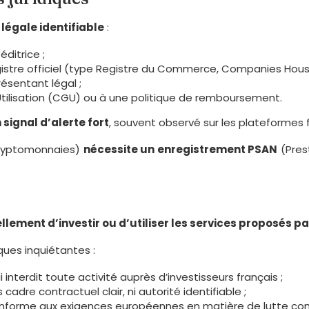
égale identifiable
:
éditrice ;
stre officiel (type Registre du Commerce, Companies House
ésentant légal ;
tilisation (CGU) ou à une politique de remboursement.
 signal d’alerte fort
, souvent observé sur les plateformes 
 cryptomonnaies)
nécessite un enregistrement PSAN
(Pres
llement d’investir ou d’utiliser les services proposés p
ques inquiétantes :
ui interdit toute activité auprès d’investisseurs français ;
s cadre contractuel clair, ni autorité identifiable ;
onforme aux exigences européennes en matière de lutte cont