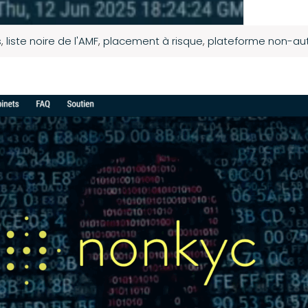
s
,
liste noire de l'AMF
,
placement à risque
,
plateforme non-au