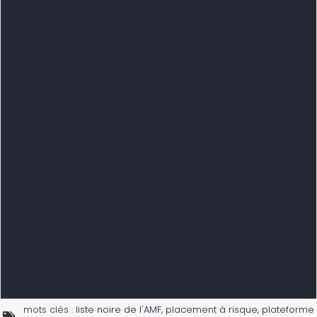
mots clés :
liste noire de l'AMF
,
placement à risque
,
plateforme