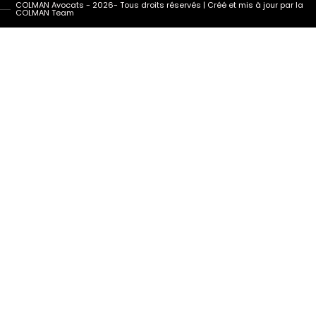
COLMAN Avocats - 2026- Tous droits réservés | Créé et mis à jour par la
COLMAN Team