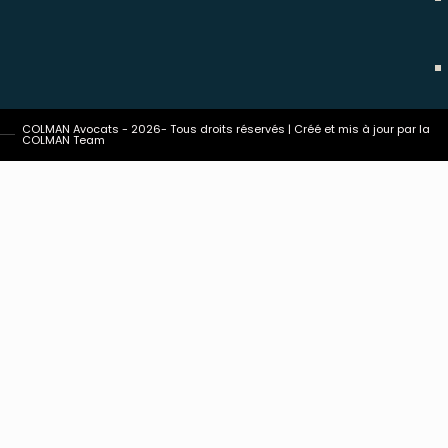
COLMAN Avocats - 2026- Tous droits réservés | Créé et mis à jour par la
COLMAN Team