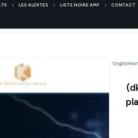
ATS
LES ALERTES
LISTE NOIRE AMF
CONTACT
Cryptomon
(d
pl