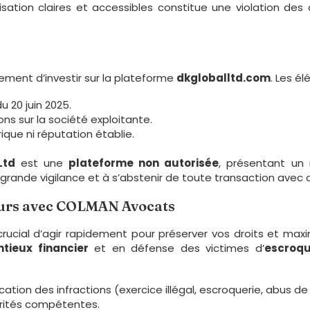
lisation claires et accessibles constitue une violation des
ement d’investir sur la plateforme
dkgloballtd.com
. Les él
du 20 juin 2025.
ns sur la société exploitante.
ique ni réputation établie.
Ltd
est une
plateforme non autorisée
, présentant un 
s grande vigilance et à s’abstenir de toute transaction avec c
ours avec COLMAN Avocats
t crucial d’agir rapidement pour préserver vos droits et ma
ntieux financier
et en défense des victimes d’
escroqu
ication des infractions (exercice illégal, escroquerie, abus d
orités compétentes.