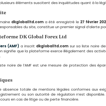
usieurs éléments suscitent des inquiétudes quant à la légi
ite
omaine
dkgloballtd.com
a été enregistré le
27 février 20
 responsables du site, constitue un premier signal d’alerte pou
lateforme DK Global Forex Ltd
iers (AMF)
a inscrit
dkgloballtd.com
sur sa liste noire d
on signifie que la plateforme exerce illégalement des activ
.
a liste noire de l’AMF est une mesure de protection des éparg
diques
e absence totale de mentions légales conformes aux exige
egistrement ou son autorité de régulation n’est disponible
ecours en cas de litige ou de perte financière.