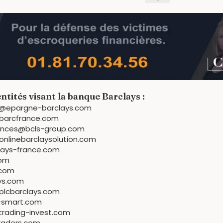
ntités visant la banque Barclays :
ts@epargne-barclays.com
arcfrance.com
ances@bcls-group.com
linebarclaysolution.com
ays-france.com
com
.com
ys.com
lcbarclays.com
e-smart.com
trading-invest.com
raders.com