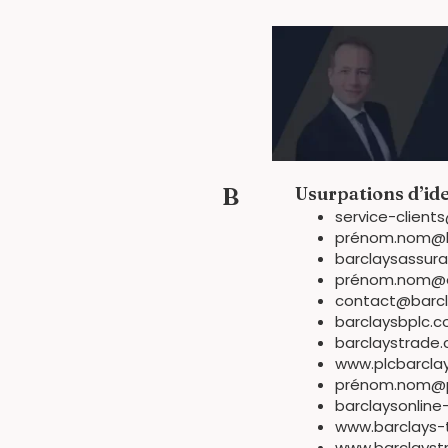
B
Usurpations d’ide
service-clien
prénom.nom@b
barclaysassur
prénom.nom@on
contact@barcl
barclaysbplc.
barclaystrade
www.plcbarcla
prénom.nom@p
barclaysonlin
www.barclays-
www.barclayst