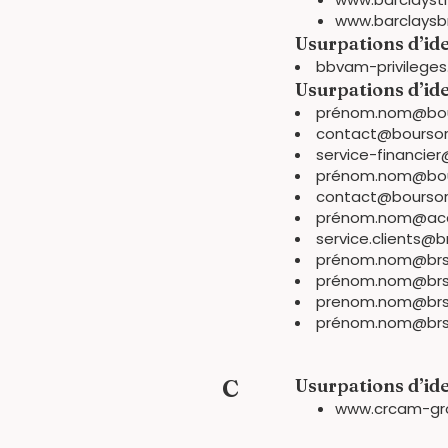
www.barclaysb
Usurpations d’id
bbvam-privilege
Usurpations d’id
prénom.nom@bo
contact@bourso
service-financi
prénom.nom@bo
contact@bourso
prénom.nom@ac
service.clients@
prénom.nom@brs-c
prénom.nom@brs
prenom.nom@brs-p
prénom.nom@brs
C
Usurpations d’ide
www.crcam-gr