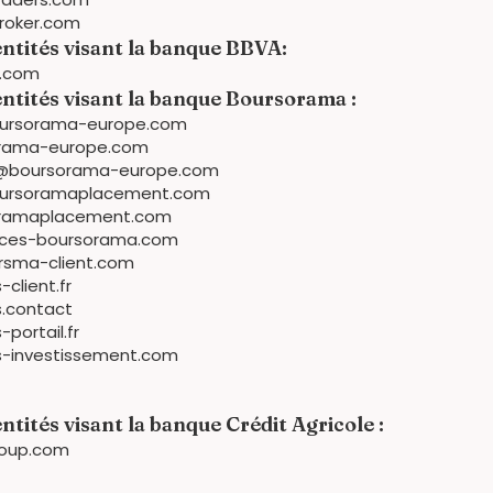
roker.com
entités visant la banque BBVA:
s.com
entités visant la banque Boursorama :
ursorama-europe.com
rama-europe.com
er@boursorama-europe.com
ursoramaplacement.com
ramaplacement.com
ces-boursorama.com
brsma-client.com
lient.fr
.contact
ortail.fr
-investissement.com
ntités visant la banque Crédit Agricole :
oup.com