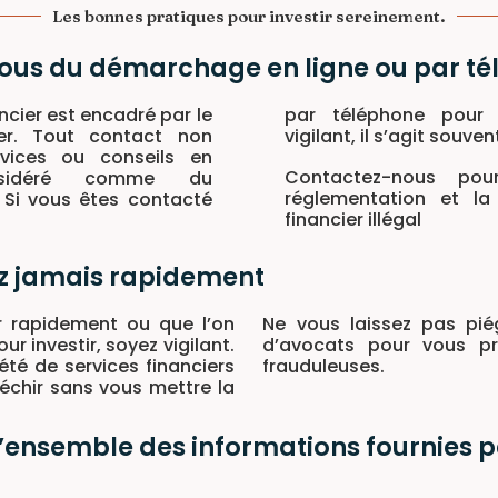
Les bonnes pratiques pour investir sereinement.
ous du démarchage en ligne ou par t
ncier est encadré par le
vestissements, soyez
er. Tout contact non
vigilant, il s’agit souve
rvices ou conseils en
Contactez-nous po
onsidéré comme du
réglementation et l
. Si vous êtes contacté
financier illégal
z jamais rapidement
r rapidement ou que l’on
Ne vous laissez pas pié
r investir, soyez vigilant.
d’avocats pour vous pr
té de services financiers
frauduleuses.
léchir sans vous mettre la
 l’ensemble des informations fournies p