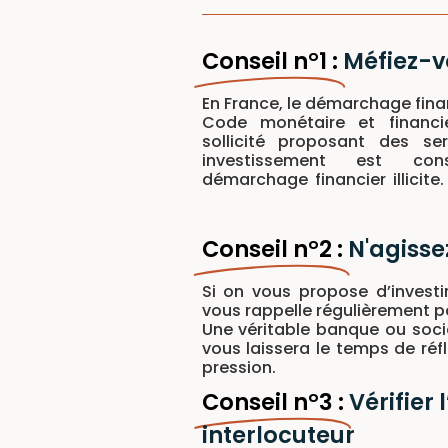
Conseil n°1 :
Méfiez-v
En France, le démarchage fina
par téléphone pour des in
Code monétaire et financi
sollicité proposant des se
investissement est c
démarchage financier illicite
Conseil n°2 :
N'agisse
Si on vous propose d’investi
vous rappelle régulièrement pou
Une véritable banque ou socié
vous laissera le temps de réf
pression.
Conseil n°3 :
Vérifier
interlocuteur