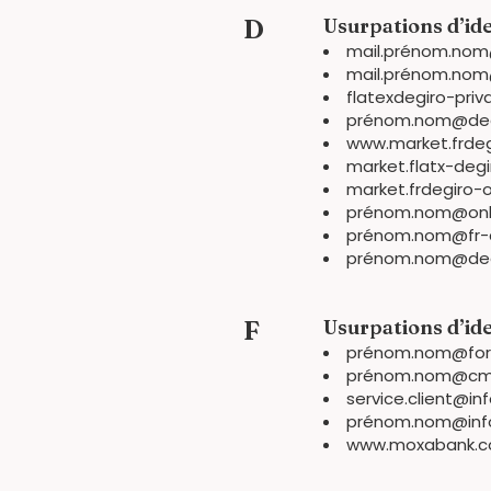
D
Usurpations d’ide
mail.prénom.nom
mail.prénom.nom
flatexdegiro-pri
prénom.nom@degi
www.market.frdeg
market.flatx-deg
market.frdegiro-
prénom.nom@onli
prénom.nom@fr-d
prénom.nom@degi
F
Usurpations d’ide
prénom.nom@for
prénom.nom@cm
service.client@in
prénom.nom@inf
www.moxabank.