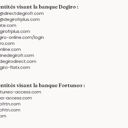
ntités visant la banque Degiro :
@directdegirofr.com
@degirofrplus.com
vate.com
rofrplus.com
iro-online.com/login
iro.com
online.com
nedegirofr.com
egirodirect.com
ro-flatx.com
ntités visant la banque Fortuneo :
tuneo-access.com
a-access.com
fofrtn.com
ofrtn.com
com