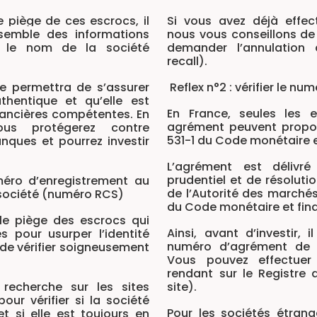
 piège de ces escrocs, il
Si vous avez déjà effe
ensemble des informations
nous vous conseillons de
 le nom de la société
demander l’annulation
recall).
e permettra de s’assurer
Reflex n°2 : vérifier le n
thentique et qu’elle est
En France, seules les 
inancières compétentes. En
agrément peuvent propos
ous protégerez contre
531-1 du Code monétaire e
anques et pourrez investir
L’agrément est délivré
prudentiel et de résolut
méro d’enregistrement au
de l’Autorité des marchés
société (numéro RCS)
du Code monétaire et fina
le piège des escrocs qui
Ainsi, avant d’investir, 
s pour usurper l’identité
numéro d’agrément de l
 de vérifier soigneusement
Vous pouvez effectuer 
rendant sur le Registre 
recherche sur les sites
site).
our vérifier si la société
Pour les sociétés étrang
t si elle est toujours en