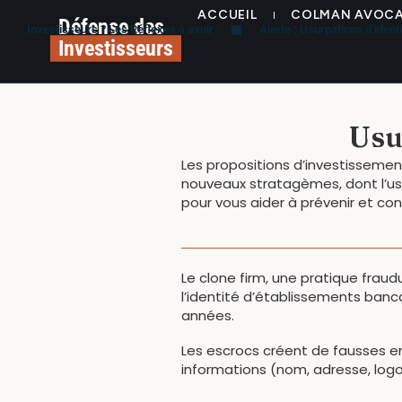
contenu
ACCUEIL
COLMAN AVOC
principal
Défense des
Investisseurs ? Les Réflexes à avoir
Alerte : Usurpations d’iden
Investisseurs
Usu
Les propositions d’investissement
nouveaux stratagèmes, dont l’us
pour vous aider à prévenir et con
Le clone firm, une pratique fraud
l’identité d’établissements banca
années.
Les escrocs créent de fausses en
informations (nom, adresse, log