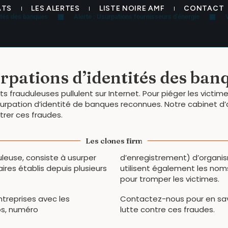
ATS
LES ALERTES
LISTE NOIRE AMF
CONTACT
tités des banques
Alerte : Usurpations fournisseurs d’énergie
rpations d’identités des ban
s frauduleuses pullulent sur Internet. Pour piéger les victi
urpation d’identité de banques reconnues. Notre cabinet d’
trer ces fraudes.
Les clones firm
uleuse, consiste à usurper
d’enregistrement) d’organism
ires établis depuis plusieurs
utilisent également les noms
pour tromper les victimes.
treprises avec les
Contactez-nous pour en savoi
os, numéro
lutte contre ces fraudes.