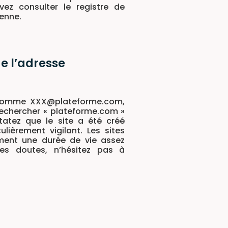
ez consulter le registre de
éenne.
de l’adresse
 comme XXX@plateforme.com,
echercher « plateforme.com »
tatez que le site a été créé
lièrement vigilant. Les sites
ment une durée de vie assez
es doutes, n’hésitez pas à