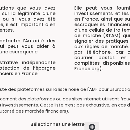
autions que vous avez
Elle peut vous fourn
sur la légitimité d’une
investissements et les
t ou si vous avez été
en France, ainsi que sur
e, il est important d’en
escroqueries financiè
entes.
d’une cellule de trait
de marché (STAM) qui 
ntacter l’Autorité des
signaler des pratiques
qui peut vous aider à
aux règles de marché.
’une escroquerie.
par téléphone, par c
courrier postal, en
strative indépendante
complètes disponibles
otection de l’épargne
France.org).
nciers en France.
iste des plateformes sur la liste noire de l'AMF pour usurpati
oncernant des plateformes ou des sites internet utilisant f
 investissements. Cette liste n’est pas exhaustive, en cas
utorité des marchés financiers).
Sélectionnez une lettre