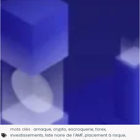
mots clés :
arnaque
,
crypto
,
escroquerie
,
forex
,
investissements
,
liste noire de l'AMF
,
placement à risque
,