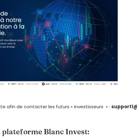
te afin de contacter les futurs « investisseurs » :
support1@
a plateforme Blanc Invest: