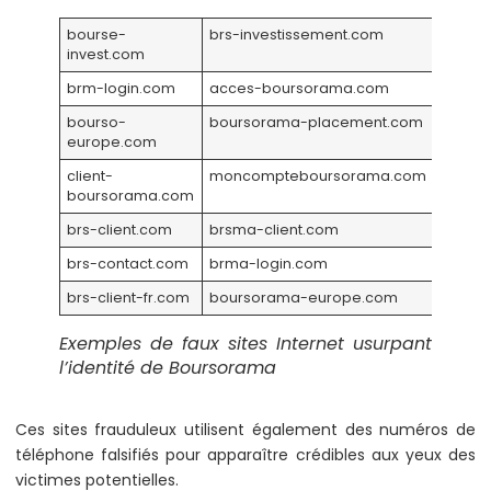
bourse-
brs-investissement.com
invest.com
brm-login.com
acces-boursorama.com
bourso-
boursorama-placement.com
europe.com
client-
moncompteboursorama.com
boursorama.com
brs-client.com
brsma-client.com
brs-contact.com
brma-login.com
brs-client-fr.com
boursorama-europe.com
Exemples de faux sites Internet usurpant
l’identité de Boursorama
Ces sites frauduleux utilisent également des numéros de
téléphone falsifiés pour apparaître crédibles aux yeux des
victimes potentielles.