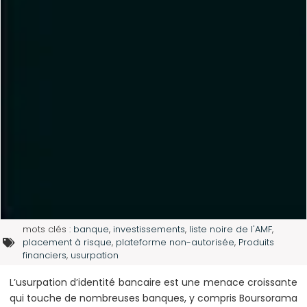
mots clés :
banque
,
investissements
,
liste noire de l'AMF
,
placement à risque
,
plateforme non-autorisée
,
Produits
financiers
,
usurpation
L’usurpation d’identité bancaire est une menace croissante
qui touche de nombreuses banques, y compris Boursorama