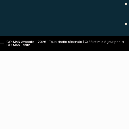
COLMAN Avocats - 2026- Tous droits réservés | Créé et mis à jour par la
COLMAN Team