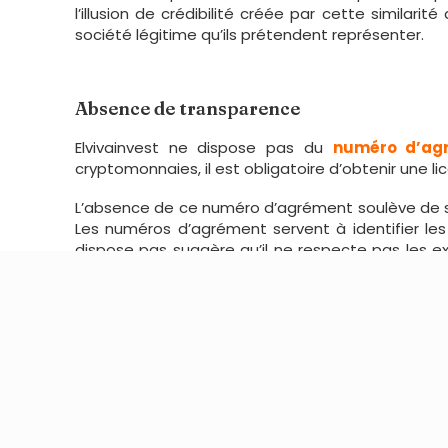
l’illusion de crédibilité créée par cette similari
société légitime qu’ils prétendent représenter.
Absence de transparence
Elvivainvest ne dispose pas du
numéro d’ag
cryptomonnaies, il est obligatoire d’obtenir une 
L’absence de ce numéro d’agrément soulève de sér
Les numéros d’agrément servent à identifier les c
dispose pas suggère qu’il ne respecte pas les e
plateforme.
Promesse de rendements quotidien
Elvivainvest prétend également offrir une remise 
est crucial de ne pas tomber dans le piège des pr