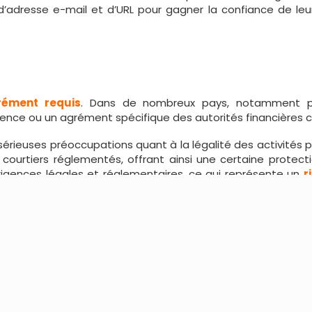
té d’adresse e-mail et d’URL pour gagner la confiance de leurs
rément requis
. Dans de nombreux pays, notamment p
licence ou un agrément spécifique des autorités financière
ieuses préoccupations quant à la légalité des activités p
ourtiers réglementés, offrant ainsi une certaine protectio
xigences légales et réglementaires, ce qui représente un
r
quotidienne à ses investisseurs. Cependant, il est fortemen
omesses de gains rapides et faciles.