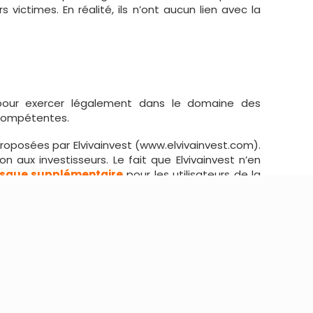
 victimes. En réalité, ils n’ont aucun lien avec la
our exercer légalement dans le domaine des
s compétentes.
roposées par Elvivainvest (www.elvivainvest.com).
n aux investisseurs. Le fait que Elvivainvest n’en
isque supplémentaire
pour les utilisateurs de la
t déconseillé d’investir dans cette plateforme. Il