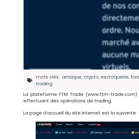
mots clés :
arnaque
,
crypto
,
escroquerie
,
for
trading
La plateforme FTM Trade (www.ftm-trade.com)
effectuant des opérations de trading.
La page d’accueil du site Internet est la suivante :