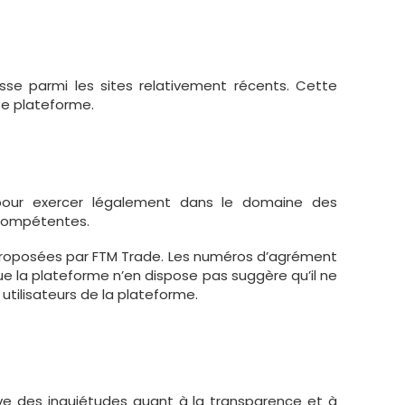
asse parmi les sites relativement récents. Cette
tte plateforme.
our exercer légalement dans le domaine des
s compétentes.
 proposées par FTM Trade. Les numéros d’agrément
 que la plateforme n’en dispose pas suggère qu’il ne
 utilisateurs de la plateforme.
ève des inquiétudes quant à la transparence et à