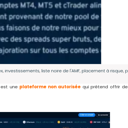
ex
,
investissements
,
liste noire de l'AMF
,
placement à risque
,
p
 est une
plateforme non autorisée
qui prétend offrir d