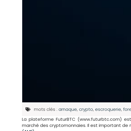
mots clés :
arnaque
,
crypto
,
escroquerie
,
for
La plateforme FuturBTC (www.futurbtc.com) e
marché des cryptomonnaies. Il est important de 