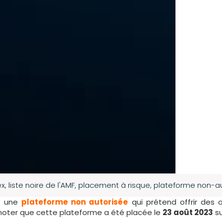
ex
,
liste noire de l'AMF
,
placement à risque
,
plateforme non-a
st une
plateforme non autorisée
qui prétend offrir des 
noter que cette plateforme a été placée le
23 août 2023
s