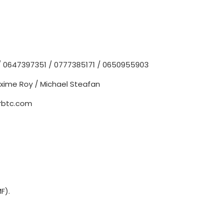
/ 0647397351 / 0777385171 / 0650955903
Maxime Roy / Michael Steafan
urbtc.com
F).