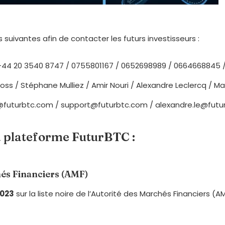
uivantes afin de contacter les futurs investisseurs :
 +44 20 3540 8747 / 0755801167 / 0652698989 / 0664668845 
Ross / Stéphane Mulliez / Amir Nouri / Alexandre Leclercq / 
i@futurbtc.com / support@futurbtc.com / alexandre.le@fut
la plateforme FuturBTC :
hés Financiers (AMF)
2023
sur la liste noire de l’Autorité des Marchés Financiers (AM