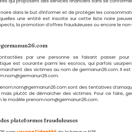
ires qui proposent des services financiers sans se conformer
e noire dans le but d’informer et de protéger les consommateu
quelles une entité est inscrite sur cette liste noire peuv
ects, la promotion d’offres frauduleuses ou encore le non-
ux@germanun26.com
tactées par une personne se faisant passer pour Chri
que est courante parmi les escrocs, qui parfois usurpent
qui démarchent des victimes au nom de germanun26.com. Il e
prenom.nom@germanun26.com.
e prenom.nom@germanun26.com sont des tentatives d’arnaque
, mais plutôt de démarcher des victimes. Pour ce faire, g
 selon le modèle prenom.nom@germanun26.com.
r des plateformes frauduleuses
un26.com
usurpe l’identité
de la banque N26.