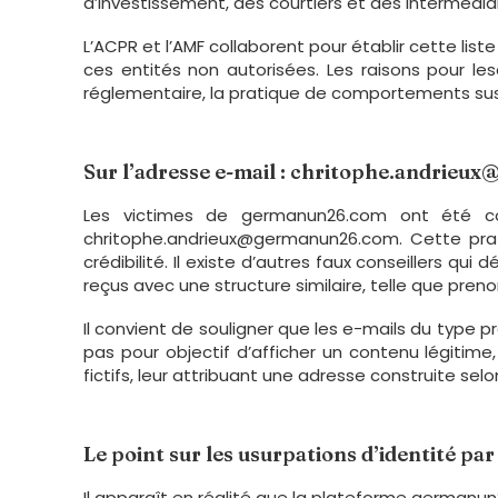
d’investissement, des courtiers et des intermédia
L’ACPR et l’AMF collaborent pour établir cette list
ces entités non autorisées. Les raisons pour les
réglementaire, la pratique de comportements susp
Sur l’adresse e-mail : chritophe.andrie
Les victimes de germanun26.com ont été con
chritophe.andrieux@germanun26.com. Cette prati
crédibilité. Il existe d’autres faux conseillers 
reçus avec une structure similaire, telle que 
Il convient de souligner que les e-mails du typ
pas pour objectif d’afficher un contenu légitime
fictifs, leur attribuant une adresse construite
Le point sur les usurpations d’identité pa
Il apparaît en réalité que la plateforme german