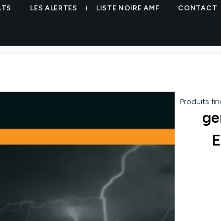
ATS
LES ALERTES
LISTE NOIRE AMF
CONTACT
Produits fi
ge
E